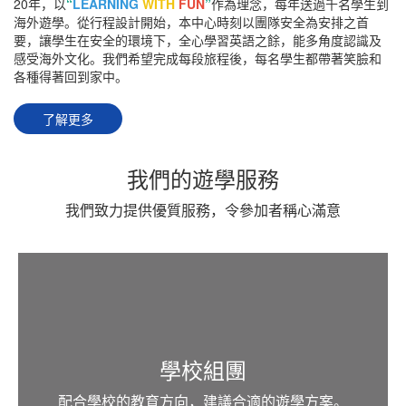
20年，以
“
LEARNING
WITH
FUN
”
作為理念，每年送過千名學生到
海外遊學。從行程設計開始，本中心時刻以團隊安全為安排之首
要，讓學生在安全的環境下，全心學習英語之餘，能多角度認識及
感受海外文化。我們希望完成每段旅程後，每名學生都帶著笑臉和
各種得著回到家中。
了解更多
我們的遊學服務
我們致力提供優質服務，令參加者稱心滿意
學校組團
配合學校的教育方向，建議合適的遊學方案。