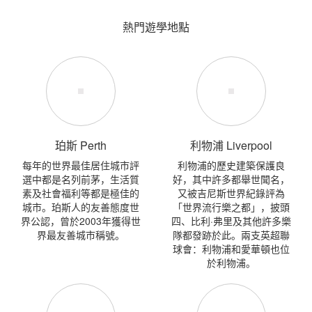
熱門遊學地點
珀斯 Perth
利物浦 Liverpool
每年的世界最佳居住城市評
利物浦的歷史建築保護良
選中都是名列前茅，生活質
好，其中許多都舉世聞名，
素及社會福利等都是極佳的
又被吉尼斯世界紀錄評為
城市。珀斯人的友善態度世
「世界流行樂之都」，披頭
界公認，曾於2003年獲得世
四、比利·弗里及其他許多樂
界最友善城市稱號。
隊都發跡於此。兩支英超聯
球會：利物浦和愛華頓也位
於利物浦。