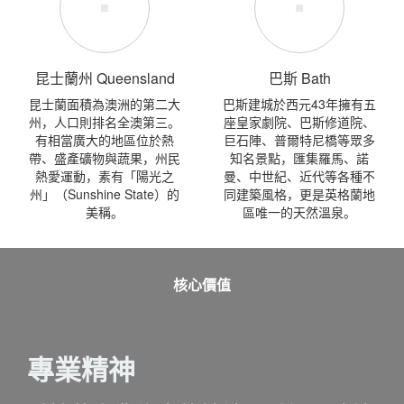
昆士蘭州 Queensland
巴斯 Bath
昆士蘭面積為澳洲的第二大
巴斯建城於西元43年擁有五
州，人口則排名全澳第三。
座皇家劇院、巴斯修道院、
有相當廣大的地區位於熱
巨石陣、普爾特尼橋等眾多
帶、盛產礦物與蔬果，州民
知名景點，匯集羅馬、諾
熱愛運動，素有「陽光之
曼、中世紀、近代等各種不
州」（Sunshine State）的
同建築風格，更是英格蘭地
美稱。
區唯一的天然溫泉。
核心價值
專業精神